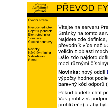
PŘEVOD FY
Úvodní strana
Vítejte na serveru Pr
Převody jednotek
Rejstřík jednotek
Stránky na tomto ser
Elektrotechnika
Soustava SI
Najdete zde definice,
Číselné soustavy
převodník více než 5
Novinky
veličin z oblasti mec
Návštěvní kniha
Vyhledávání
Dále zde najdete defi
E-mail
mezi různými číselný
Novinka:
nový oddíl
výpočty hodnot podl
barevný kód odporů (r
Pokud budete chtít po
Váš prohlížeč podpor
prohlížeče) a aby byl