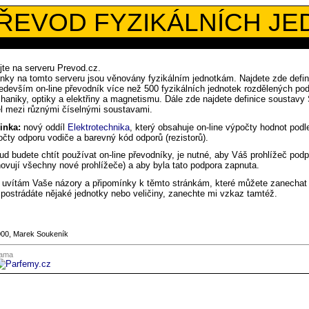
ŘEVOD FYZIKÁLNÍCH J
jte na serveru Prevod.cz.
nky na tomto serveru jsou věnovány fyzikálním jednotkám. Najdete zde defini
edevším on-line převodník více než 500 fyzikálních jednotek rozdělených podl
aniky, optiky a elektřiny a magnetismu. Dále zde najdete definice soustavy 
el mezi různými číselnými soustavami.
inka:
nový oddíl
Elektrotechnika
, který obsahuje on-line výpočty hodnot po
čty odporu vodiče a barevný kód odporů (rezistorů).
d budete chtít používat on-line převodníky, je nutné, aby Váš prohlížeč pod
ovují všechny nové prohlížeče) a aby byla tato podpora zapnuta.
 uvítám Vaše názory a připomínky k těmto stránkám, které můžete zanechat
postrádáte nějaké jednotky nebo veličiny, zanechte mi vzkaz tamtéž.
000,
Marek Soukeník
lama