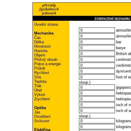
ZOBRAZENÍ SEZNAMU
Úvodní strana
atmosféra
Mechanika
atmosfér
Čas
bar
Délka
Hmotnost
barye
Hustota
British a
Objem
centimet
Plošný obsah
Práce a energie
centimet
Průtok
dyn/cent
Rychlost
foot of w
Síla
Teplota
sloup.)
Tlak
gigapasc
Úhel
hektopas
Výkon
hektopie
Zrychlení
inch of m
Optika
inch of w
Jas
sloup.)
Osvětlení
kilogram
Svítivost
kilogram
Elektřina