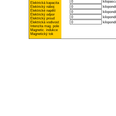
kilopasc
Elektrická kapacita
kilopond/
Elektrický náboj
Elektrické napětí
kilopond
Elektrický odpor
kilopond
Elektrický proud
kilopond/
Elektrická vodivost
Intenzita mag. pole
Magnetic. indukce
Magnetický tok