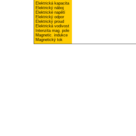
Elektrická kapacita
Elektrický náboj
Elektrické napětí
Elektrický odpor
Elektrický proud
Elektrická vodivost
Intenzita mag. pole
Magnetic. indukce
Magnetický tok