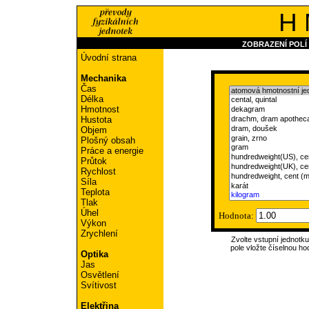
H 
ZOBRAZENÍ POLÍ
Úvodní strana
Mechanika
Čas
Délka
Hmotnost
Hustota
Objem
Plošný obsah
Práce a energie
Průtok
Rychlost
Síla
Teplota
Tlak
Úhel
Hodnota:
Výkon
Zrychlení
Zvolte vstupní jednotk
pole vložte číselnou ho
Optika
Jas
Osvětlení
Svítivost
Elektřina