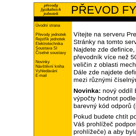
PŘEVOD FY
Úvodní strana
Vítejte na serveru Pr
Převody jednotek
Rejstřík jednotek
Stránky na tomto ser
Elektrotechnika
Soustava SI
Najdete zde definice,
Číselné soustavy
převodník více než 5
Novinky
veličin z oblasti mec
Návštěvní kniha
Vyhledávání
Dále zde najdete defi
E-mail
mezi různými číselný
Novinka:
nový oddíl
výpočty hodnot podl
barevný kód odporů (r
Pokud budete chtít po
Váš prohlížeč podpor
prohlížeče) a aby byl